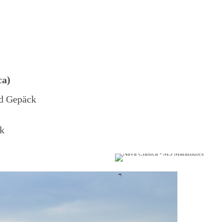
ca)
nd Gepäck
ck